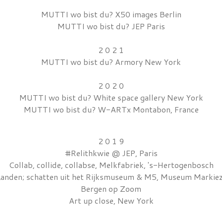
MUTTI wo bist du? X50 images Berlin
MUTTI wo bist du? JEP Paris
2 0 2 1
MUTTI wo bist du? Armory New York
2 0 2 0
MUTTI wo bist du? White space gallery New York
MUTTI wo bist du? W-ARTx Montabon, France
2 0 1 9
#Relithkwie @ JEP, Paris
Collab, collide, collabse, Melkfabriek, 's-Hertogenbosch
Landen; schatten uit het Rijksmuseum & M5, Museum Markie
Bergen op Zoom
Art up close, New York