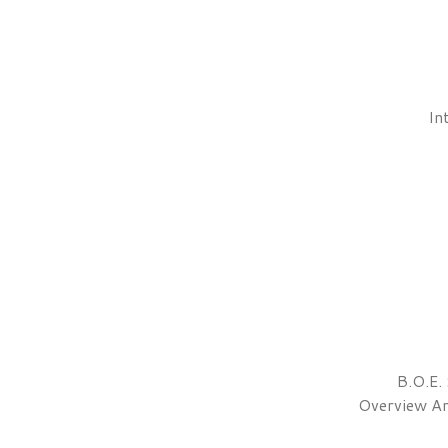
In
B.O.E.
Overview Ar