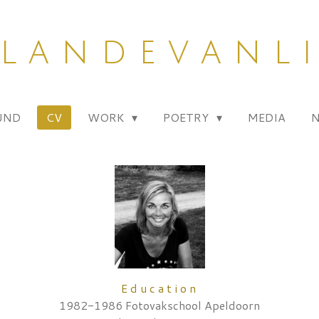
 l a n d e v a n l i
UND
CV
WORK
POETRY
MEDIA
E d u c a t i o n
1982-1986 Fotovakschool Apeldoorn