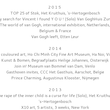
2 0 1 5
TOP 25 of Stok, Het Kruithuis, 's-Hertogenbosch
y search for Vincent I found Y O U ! (Solo) Van GoghHuis Zu
The world of van Gogh, international exhibition, Netherlands
Belgium & France
Van Gogh leeft, Etten Leur
2 0 1 4
 couloured art, Ho Chi Minh City Fine Art Museum, Ha Noi, V
Kunst & Bomen, Begraafplaats Heilige Johannes, Oisterwijk
Join in! Museum van Bommel van Dam, Venlo
Gasthoven invites, CCC Het Gasthuis, Aarschot, Belgie
Prince Charming, Augustinus Klooster, Nijmegen
2 0 1 3
e rape of the inner child is a curse for life (Solo), Het Kruithu
's-Hertogenbosch
X10 art, 5 artists, 3 weeks, New York