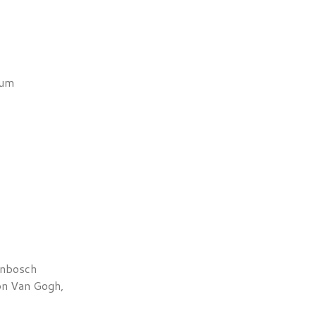
ium
enbosch
on Van Gogh,