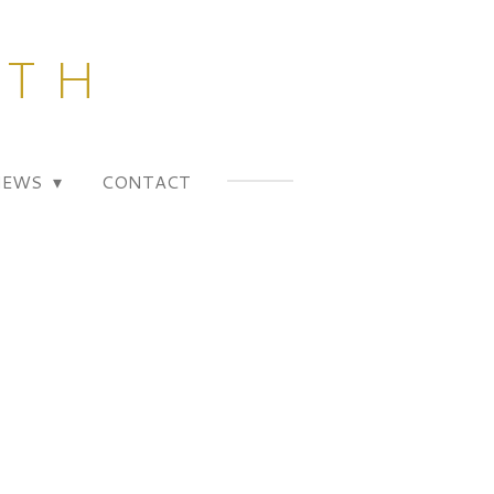
 t h
NEWS
CONTACT