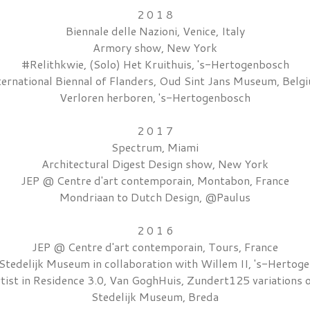
2 0 1 8
Biennale delle Nazioni, Venice, Italy
Armory show, New York
#Relithkwie, (Solo) Het Kruithuis, 's-Hertogenbosch
ternational Biennal of Flanders, Oud Sint Jans Museum, Belg
Verloren herboren, 's-Hertogenbosch
2 0 1 7
Spectrum, Miami
Architectural Digest Design show, New York
JEP @ Centre d'art contemporain, Montabon, France
Mondriaan to Dutch Design, @Paulus
2 0 1 6
JEP @ Centre d'art contemporain, Tours, France
 Stedelijk Museum in collaboration with Willem II, 's-Hertog
tist in Residence 3.0, Van GoghHuis, Zundert125 variations 
Stedelijk Museum, Breda