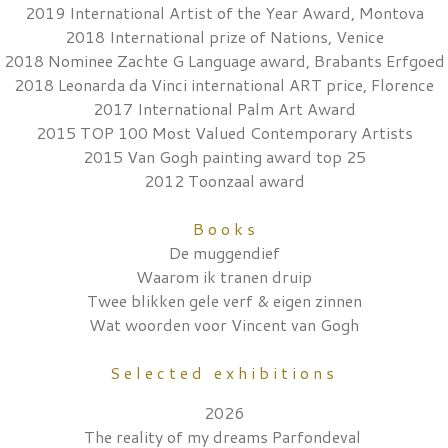
2019 International Artist of the Year Award, Montova
2018 International prize of Nations, Venice
2018 Nominee Zachte G Language award, Brabants Erfgoed
2018 Leonarda da Vinci international ART price, Florence
2017 International Palm Art Award
2015 TOP 100 Most Valued Contemporary Artists
2015 Van Gogh painting award top 25
2012 Toonzaal award
B o o k s
De muggendief
Waarom ik tranen druip
Twee blikken gele verf & eigen zinnen
Wat woorden voor Vincent van Gogh
S e l e c t e d e x h i b i t i o n s
2026
The reality of my dreams Parfondeval