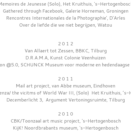
Memoires de Jeunesse
(Solo), Het Kruithuis, 's-Hertogenbosc
Gathered through Facebook, Galerie Horneman, Groningen
Rencontres Internationales de la Photographie', D'Arles
Over de liefde die we niet begrijpen, Watou
2 0 1 2
Van Allaert tot Zessen, BBKC, Tilburg
D.R.A.M.A, Kunst Colonie Veenhuizen
tion @5.0, SCHUNCK Museum voor moderne en hedendaagse k
2 0 1 1
Mail art project, van Abbe museum, Eindhoven
enza/ the vicitms of World War III, (Solo) Het Kruithuis, ’
Decemberlicht 3, Argument Vertoningsruimte, Tilburg
2 0 1 0
CBK/Toonzaal art music project, 's-Hertogenbosch
KijK! Noordbrabants museum, 's-Hertogenbosch