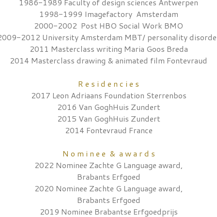
1986-1989 Faculty of design sciences Antwerpen
1998-1999 Imagefactory Amsterdam
2000-2002 Post HBO Social Work BMO
2009-2012 University Amsterdam MBT/ personality disorde
2011 Masterclass writing Maria Goos Breda
2014 Masterclass drawing & animated film Fontevraud
R e s i d e n c i e s
2017 Leon Adriaans Foundation Sterrenbos
2016 Van GoghHuis Zundert
2015 Van GoghHuis Zundert
2014 Fontevraud France
N o m i n e e & a w a r d s
2022 Nominee Zachte G Language award,
Brabants Erfgoed
2020 Nominee Zachte G Language award,
Brabants Erfgoed
2019 Nominee Brabantse Erfgoedprijs