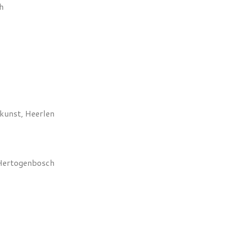
h
unst, Heerlen
s-Hertogenbosch